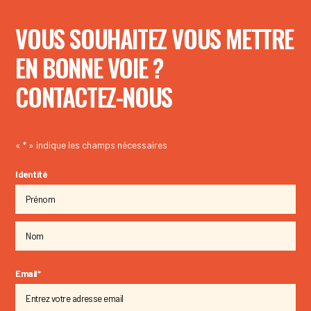
VOUS SOUHAITEZ VOUS METTRE
EN BONNE VOIE ?
CONTACTEZ-NOUS
«
*
» indique les champs nécessaires
Identité
Email
*