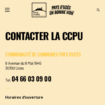
VELO
BUS
CONTACTER LA CCPU
COVOITURAGE
AUTOPARTAGE
COMMUNAUTÉ DE COMMUNES PAYS D'UZÈS
AUTRES
DISPOSITIFS
9 Avenue du 8 Mai 1945
30700 Uzès
CONTACT
04 66 03 09 00
Tel.
Horaires d’ouverture