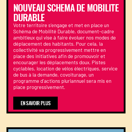
NOUVEAU SCHEMA DE MOBILITE
DURABLE
Votre territoire s'engage et met en place un
Schéma de Mobilité Durable, document-cadre
ambitieux qui vise à faire évoluer nos modes de
déplacement des habitants. Pour cela, la
collectivité va progressivement mettre en
place des initiatives afin de promouvoir et
encourager les déplacements doux. Pistes
cyclables, location de vélos électriques, service
de bus à la demande, covoiturage, un
programme d'actions pluriannuel sera mis en
place progressivement.
EN SAVOIR PLUS