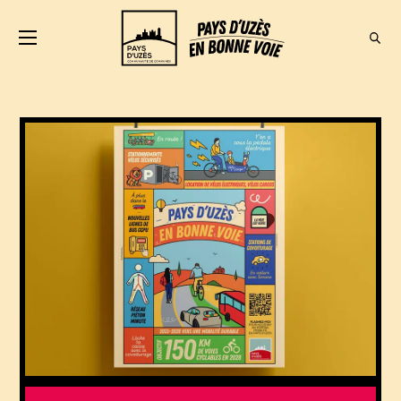
VELO
BUS
COVOITURAGE
AUTOPARTAGE
AUTRES
DISPOSITIFS
CONTACT